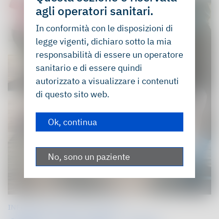
agli operatori sanitari.
In conformità con le disposizioni di
legge vigenti, dichiaro sotto la mia
responsabilità di essere un operatore
sanitario e di essere quindi
autorizzato a visualizzare i contenuti
di questo sito web.
Ok, continua
No, sono un paziente
INFORMAZIONI PER IL PAZIENTE