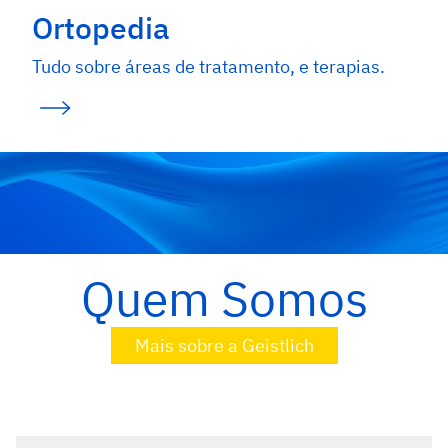
Ortopedia
Tudo sobre áreas de tratamento, e terapias.
Quem Somos
Mais sobre a Geistlich