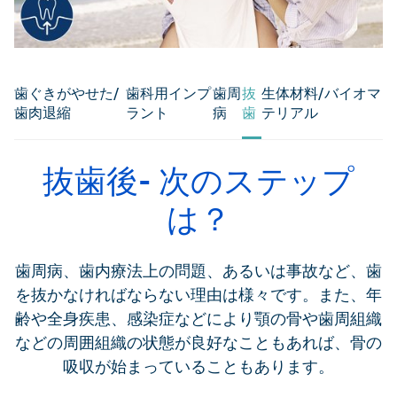
歯ぐきがやせた/
歯科用インプ
歯周
抜
生体材料/バイオマ
歯肉退縮
ラント
病
歯
テリアル
抜歯後- 次のステップ
は？
歯周病、歯内療法上の問題、あるいは事故など、歯
を抜かなければならない理由は様々です。また、年
齢や全身疾患、感染症などにより顎の骨や歯周組織
などの周囲組織の状態が良好なこともあれば、骨の
吸収が始まっていることもあります。