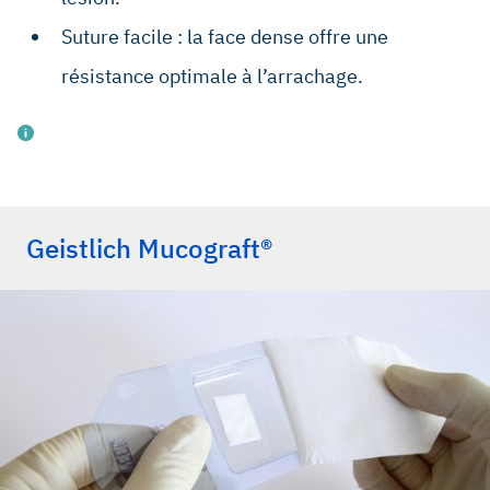
Suture facile : la face dense offre une
résistance optimale à l’arrachage.
Geistlich Mucograft®
Sanz M, et al.: J Clin Periodontol 2009; 36(10): 868-76.
(clinical study)
Abundo R & Corrente G: Chirurgia plastica parodontale –
Trattamento estetico delle recessioni gengivali. ACME
Edizioni, 2010. (book, clinical)