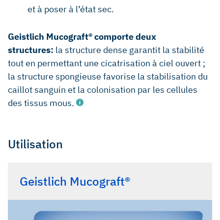
et à poser à l’état sec.
Geistlich Mucograft® comporte deux
structures:
la structure dense garantit la stabilité
tout en permettant une cicatrisation à ciel ouvert ;
la structure spongieuse favorise la stabilisation du
caillot sanguin et la colonisation par les cellules
des tissus mous.
Utilisation
Biocompatibility according to ISO 10993-1. Data on file,
Geistlich Pharma AG, Wolhusen, Switzerland.
Geistlich Mucograft®
Sanz M, et al.: J Clin Periodontol 2009; 36(10): 868-76.
(clinical study)
Konter U, et al.: Deutsche Zahnärztliche Zeitschrift 2010;