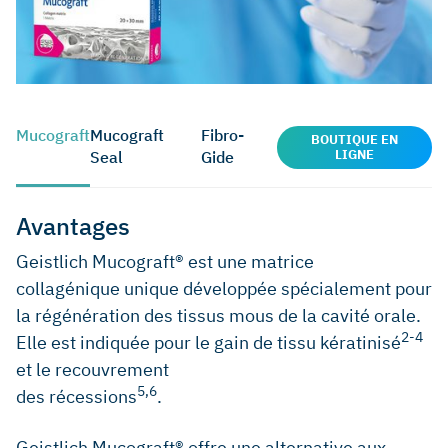
Mucograft
Mucograft
Fibro-
BOUTIQUE EN
LIGNE
Seal
Gide
Avantages
Geistlich Mucograft® est une matrice
collagénique unique développée spécialement pour
la régénération des tissus mous de la cavité orale.
2-4
Elle est indiquée pour le gain de tissu kératinisé
et le recouvrement
5,6
des récessions
.
Geistlich Mucograft® offre une alternative aux