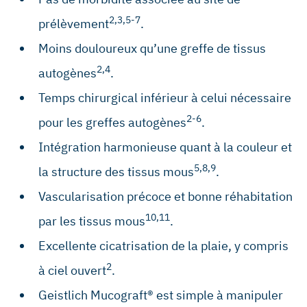
2,3,5-7
prélèvement
.
Moins douloureux qu’une greffe de tissus
2,4
autogènes
.
Temps chirurgical inférieur à celui nécessaire
2-6
pour les greffes autogènes
.
Intégration harmonieuse quant à la couleur et
5,8,9
la structure des tissus mous
.
Vascularisation précoce et bonne réhabitation
10,11
par les tissus mous
.
Excellente cicatrisation de la plaie, y compris
2
à ciel ouvert
.
Geistlich Mucograft® est simple à manipuler