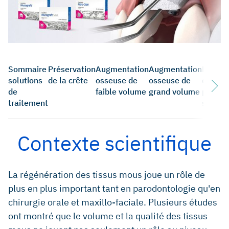
Sommaire
Préservation
Augmentation
Augmentation
Elévati
solutions
de la crête
osseuse de
osseuse de
du
de
faible volume
grand volume
planch
traitement
sinusie
Contexte scientifique
La régénération des tissus mous joue un rôle de
plus en plus important tant en parodontologie qu'en
chirurgie orale et maxillo-faciale. Plusieurs études
ont montré que le volume et la qualité des tissus