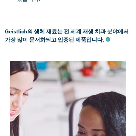
Geistlich의 생체 재료는 전 세계 재생 치과 분야에서
가장 많이 문서화되고 입증된 제품입니다.
iData Research Inc., US Dental Bone Graft Substitutes and
other Biomaterials Market, 2011.
iData Inc., European Dental Bone Graft Substitutes and
other Biomaterials Market, 2012.
Pubmed search (19. September 2013)
6-month or longer follow-up. data on file, Geistlich Pharma
AG, Wolhusen, Switzerland