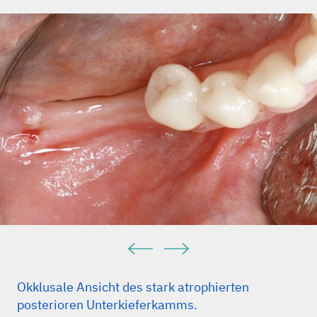
Jan–Feb;18(1):53–8 (Preclinical study).
Jensen T et al., Clin Oral Implants Res. 2012
Mar;23(3):263–73 (Clinical study).
Proussaefs P, et al.: Int J Oral Maxillofac Implants 2002;
17(2): 238-48 (Clinical study).
Okklusale Ansicht des stark atrophierten
posterioren Unterkieferkamms.