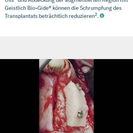
Geistlich Bio-Gide® können die Schrumpfung des
2
Transplantats beträchtlich reduzieren
.
Maiorana C, et al.: Int J Periodontics Restorative Dent 2005;
25(1): 19-25.
Maiorana C, et al.: Open Dent J 2011; 5: 71-78.