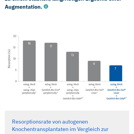
Augmentation.
Maiorana C, et al.: Int J Periodontics Restorative Dent 2005;
25(1): 19-25.
Maiorana C, et al.: Open Dent J 2011; 5: 71-78.
Schlegel KA, et al.: Int J Oral Maxillofac Implants 2003;
18(1): 53-58.
Jensen T, et al.: Clin Oral Implants Res 2012; 23(8): 902-
10.
Proussaefs P, et al.: Int J Oral Maxillofac Implants 2002;
17(2): 238-48.
Proussaefs P, et al.: Int J Periodontics Restorative Dent
Resorptionsrate von autogenen
2006; 26(1): 43-51.
Knochentransplantaten im Vergleich zur
von Arx T & Buser D: Clin Oral Implants Res 2006; 17(4):