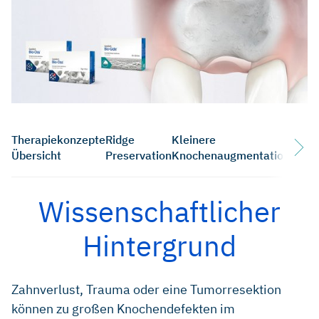
Therapiekonzepte
Ridge
Kleinere
Gros
Übersicht
Preservation
Knochenaugmentation
Knoc
Wissenschaftlicher
Hintergrund
Zahnverlust, Trauma oder eine Tumorresektion
können zu großen Knochendefekten im