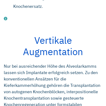
Knochenersatz.
Vertikale
Chiapasco M, et al.: Clin Oral Implants Res 2013; 23(9):
Augmentation
1012-21.
Zitzmann N, et al.: Int J Oral Maxillofac Implants 1997;
12(6): 844-52.
Nur bei ausreichender Höhe des Alveolarkamms
Schneider D, et al.: Clin Oral Implants Res 2013; Feb 25
lassen sich Implantate erfolgreich setzen. Zu den
[Epub vor Drucklegung].
konventionellen Ansätzen für die
Tal H, et al.: Clin Oral Implants Res 2008; 19(3): 295-302.
Kieferkammerhöhung gehören die Transplantation
von autogenen Knochenblöcken, interpositionelle
Simion M, et al.: Clin Oral Implants Res 2007; 18(5): 620-
29.
Knochentransplantation sowie gesteuerte
Knochenregeneration unter formstabilen