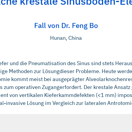
che krestale Sinusboden-El
Fall von Dr. Feng Bo
Hunan, China
fer und die Pneumatisation des Sinus sind stets Herau
ge Methoden zur Lösungdieser Probleme. Heute werden i
omie kommt meist bei ausgeprägter Alveolarknochenresor
s zum operativen Zugangerfordert. Der krestale Ansatz g
ment von vertikalen Kieferkammdefekten (<1 mm) impost
-invasive Lösung im Vergleich zur lateralen Antrotomie