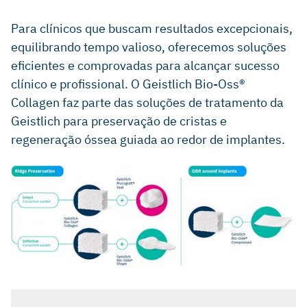
Batas L et al.: Dent J (Basel). 2024 Mar 20;12(3):80 (Clinical
study).
Para clínicos que buscam resultados excepcionais,
equilibrando tempo valioso, oferecemos soluções
Roccuzzo M et al.: Int J Periodontics Restorative Dent.
2014; 34 (6), 795-804 (Clinical study).
eficientes e comprovadas para alcançar sucesso
clínico e profissional. O Geistlich Bio-Oss®
Araújo MG et al., Clin Oral Implants Res. 2010
Jan;21(1):55-64 (Preclinical study).
Collagen faz parte das soluções de tratamento da
Geistlich para preservação de cristas e
Mordenfeld A et al., Clin. Oral Implant Res. 2010,
Sep;21(9):961–70 (Clinical study).
regeneração óssea guiada ao redor de implantes.
Junker R & Behring J, J Osseointegr. 2023;15(2):113-123
(Clinical study).