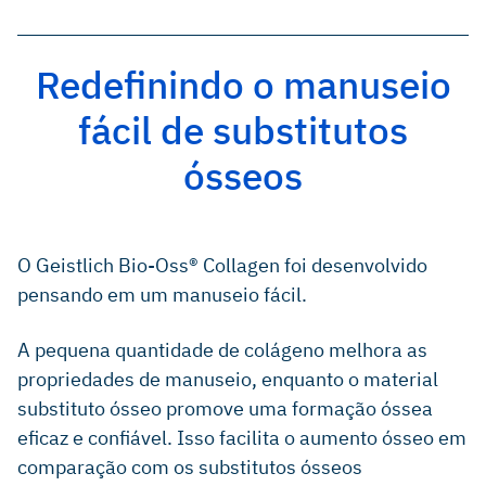
Redefinindo o manuseio
Rohner D et al., Int J Oral Maxillofac Surg. 2013
May;42(5):585-91 (Clinical study).
fácil de substitutos
Trevisiol L et al.: J Craniofac Surg. 2012; 23 (5), 1343-8
ósseos
(Clinical study).
iData Research, Market Report Suite for Dental Bone Graft
Substitutes and Other Biomaterials (Oct 2021)
Batas L et al.: Dent J (Basel). 2024 Mar 20;12(3):80 (Clinical
O Geistlich Bio-Oss® Collagen foi desenvolvido
study).
pensando em um manuseio fácil.
Roccuzzo M et al.: Int J Periodontics Restorative Dent.
2014; 34 (6), 795-804 (Clinical study).
A pequena quantidade de colágeno melhora as
Araújo MG et al., Clin Oral Implants Res. 2010
propriedades de manuseio, enquanto o material
Jan;21(1):55-64 (Preclinical study).
substituto ósseo promove uma formação óssea
Mordenfeld A et al., Clin. Oral Implant Res. 2010,
eficaz e confiável. Isso facilita o aumento ósseo em
Sep;21(9):961–70 (Clinical study).
comparação com os substitutos ósseos