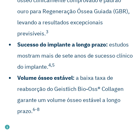
ósseo clinicamente comprovado e padrão
Mordenfeld A et al., Clin. Oral Implant Res. 2010,
Sep;21(9):961–70 (Clinical study).
ouro para Regeneração Óssea Guiada (GBR),
Junker R & Behring J, J Osseointegr. 2023;15(2):113-123
levando a resultados excepcionais
(Clinical study).
3
previsíveis.
Sucesso do implante a longo prazo:
estudos
mostram mais de sete anos de sucesso clínico
4,5
do implante.
Volume ósseo estável:
a baixa taxa de
reabsorção do Geistlich Bio-Oss® Collagen
garante um volume ósseo estável a longo
6-8
prazo.