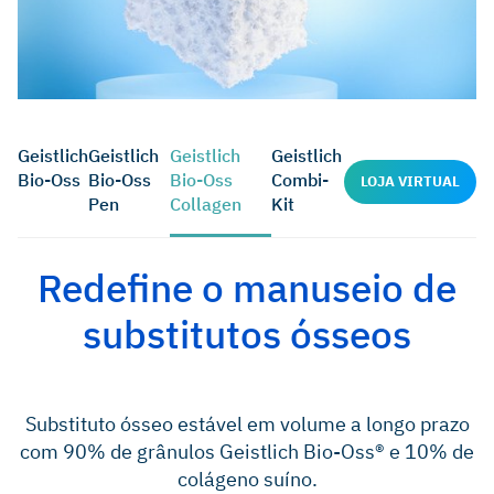
Geistlich
Geistlich
Geistlich
Geistlich
Bio-Oss
Bio-Oss
Bio-Oss
Combi-
LOJA VIRTUAL
Pen
Collagen
Kit
Redefine o manuseio de
substitutos ósseos
Substituto ósseo estável em volume a longo prazo
com 90% de grânulos Geistlich Bio-Oss® e 10% de
colágeno suíno.