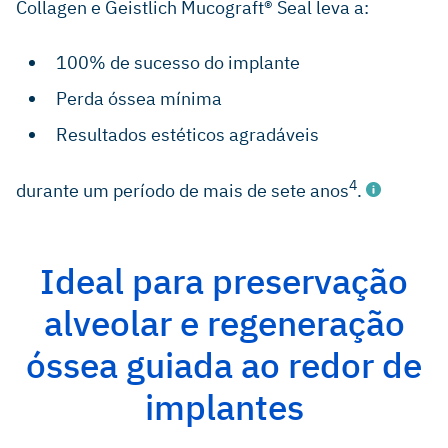
Collagen e Geistlich Mucograft® Seal leva a:
100% de sucesso do implante
Perda óssea mínima
Resultados estéticos agradáveis
4
durante um período de mais de sete anos
.
Ideal para preservação
Rohner D et al., Int J Oral Maxillofac Surg. 2013
alveolar e regeneração
May;42(5):585-91 (Clinical study).
óssea guiada ao redor de
Trevisiol L et al.: J Craniofac Surg. 2012; 23 (5), 1343-8
(Clinical study).
implantes
iData Research, Market Report Suite for Dental Bone Graft
Substitutes and Other Biomaterials (Oct 2021)