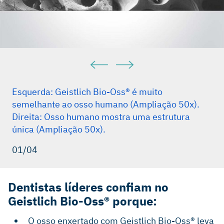
22: 49-70.
Maiorana C, et al.: Int J Periodontics Restorative Dent 2005;
25: 19-25.
Traini T, et al.: J Periodontol 2007; 78: 955-61.
Mordenfeld A, et al.: Clin Implant Dent Relat Res 2012, Oct
15 (Epub ahead of print).
Galindo-Moreno P, et al.: Clin Implant Dent Relat Res 2013;
Esquerda: Geistlich Bio-Oss® é muito
15(6): 858-66.
semelhante ao osso humano (Ampliação 50x).
Direita: Osso humano mostra uma estrutura
Perelman-Karmon M, et al.: Int J Periodontics Restorative
Dent 2012 Aug; 32(4): 459-65.
única (Ampliação 50x).
01/04
Dentistas líderes confiam no
Geistlich Bio-Oss® porque:
O osso enxertado com Geistlich Bio-Oss® leva