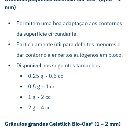
mm)
Permitem uma boa adaptação aos contornos
da superfície circundante.
Particulamente útil para defeitos menores e
dar contorno a enxertos autógenos em bloco.
Disponível nos seguintes tamanhos:
0.25 g ~ 0.5 cc
0.5 g ~ 1 cc
1 g ~ 2 cc
2 g ~ 4 cc
Grânulos grandes Geistlich Bio-Oss® (1 – 2 mm)