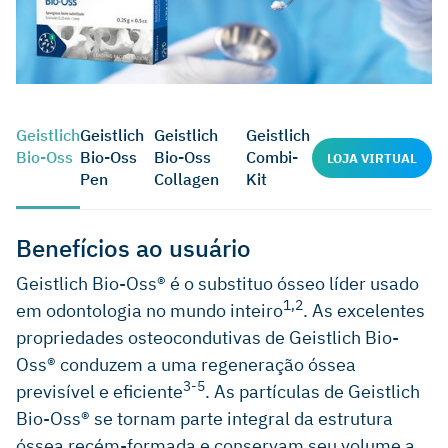
Geistlich
Geistlich
Geistlich
Geistlich
Bio-Oss
Bio-Oss
Bio-Oss
Combi-
LOJA VIRTUAL
Pen
Collagen
Kit
Benefícios ao usuário
Geistlich Bio-Oss® é o substituo ósseo líder usado
1,2
em odontologia no mundo inteiro
. As excelentes
propriedades osteocondutivas de Geistlich Bio-
Oss® conduzem a uma regeneração óssea
3-5
previsível e eficiente
. As partículas de Geistlich
Bio-Oss® se tornam parte integral da estrutura
óssea recém-formada e conservam seu volume a