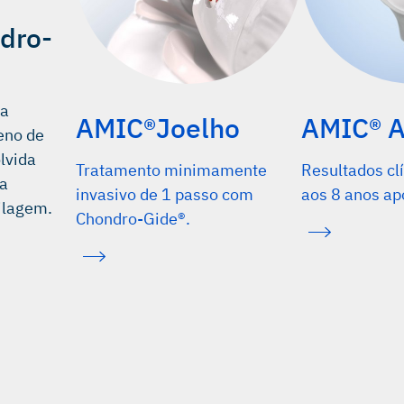
dro-
ma
AMIC®Joelho
AMIC® 
eno de
olvida
Tratamento minimamente
Resultados cl
ra
invasivo de 1 passo com
aos 8 anos apó
ilagem.
Chondro-Gide®.