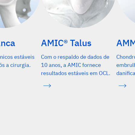
Anca
AMIC® Talus
AMM
ínicos estáveis
Com o respaldo de dados de
Chondro
s a cirurgia.
10 anos, a AMIC fornece
embrul
resultados estáveis em OCL.
danific