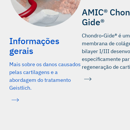
AMIC® Chon
Gide®
Chondro-Gide® é u
Informações
membrana de colág
gerais
bilayer I/III desenv
especificamente pa
Mais sobre os danos causados
regeneração de cart
pelas cartilagens e a
abordagem do tratamento
Geistlich.