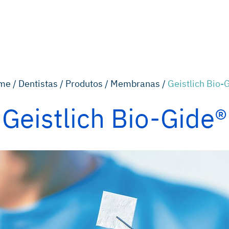
me /
Dentistas /
Produtos /
Membranas /
Geistlich Bio-
Geistlich Bio-Gide®