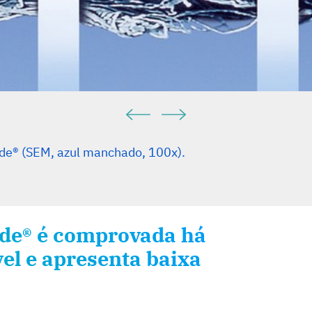
ide® (SEM, azul manchado, 100x).
ide® é comprovada há
vel e apresenta baixa