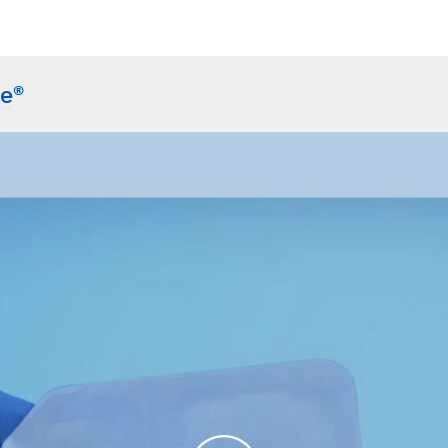
 and other Biomaterials Market,
de®
d other Biomaterials Market, 2012.
2.
97; 12: 844-52.
3-09.
 402-15.
e Dent 2013, 32(4): 459-65.
t 2005; 25(6): 551-59.
742-93.
:1065-73.