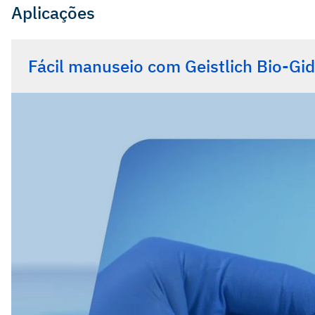
Aplicações
iData Research Inc., US Dental Bone Graft Substitutes
2011.
Fácil manuseio com Geistlich Bio-Gi
iData Inc., European Dental Bone Graft Substitutes an
Tal H, et al.: Clin. Oral Implants Res 2008; 19: 295-30
Zitzmann NU, et al.: Int J Oral Maxillofac Implants 19
Schwarz F, et al.: Clin Oral Implants Res 2006; 17: 40
Schwarz F, et al.: Clin Oral Implants Res 2008; 19(4):
Perelman-Karmon et al.: Int J Periodontics Restorativ
Wallace SS, et al.: Int J Periodontics Restorative Den
Becker J, et al.: Clin. Oral Implants Res 2009; 20(7): 
Buser D, et al.: J Periodontol 2011; 82(3): 342-49.
Jung RE, et al.: Clin Oral Implants Res. 2013; 24(10)