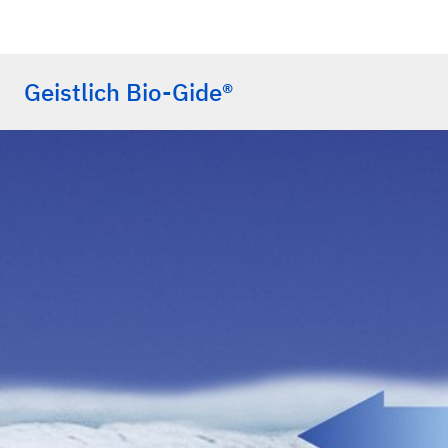
Geistlich Bio-Gide®
iData Research Inc., US Dental Bone Graft Substitutes
2011.
iData Inc., European Dental Bone Graft Substitutes an
Tal H, et al.: Clin. Oral Implants Res 2008; 19: 295-3
Zitzmann NU, et al.: Int J Oral Maxillofac Implants 1
Schwarz F, et al.: Clin Oral Implants Res 2006; 17: 40
Schwarz F, et al.: Clin Oral Implants Res 2008; 19(4):
Perelman-Karmon et al.: Int J Periodontics Restorativ
Wallace SS, et al.: Int J Periodontics Restorative Den
Becker J, et al.: Clin. Oral Implants Res 2009; 20(7):
Buser D, et al.: J Periodontol 2011; 82(3): 342-49.