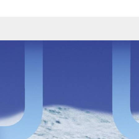
 and other Biomaterials Market,
d other Biomaterials Market, 2012.
02.
997; 12: 844-52.
3-09.
 402-15.
e Dent 2013, 32(4): 459-65.
t 2005; 25(6): 551-59.
 742-93.