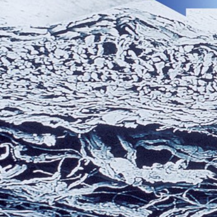
Jung RE, et al.: Clin Oral Implants Res. 2013; 24(10)
Pubmed September 2013. Search Term: Bio-Gide.