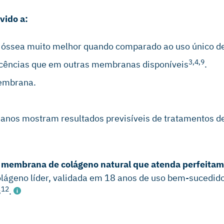
vido a:
óssea muito melhor quando comparado ao uso único de
3,4,9
iscências que em outras membranas disponíveis
.
membrana.
 anos mostram resultados previsíveis de tratamentos de
ma membrana de colágeno natural que atenda perfeitam
olágeno líder, validada em 18 anos de uso bem-sucedid
12
s
.