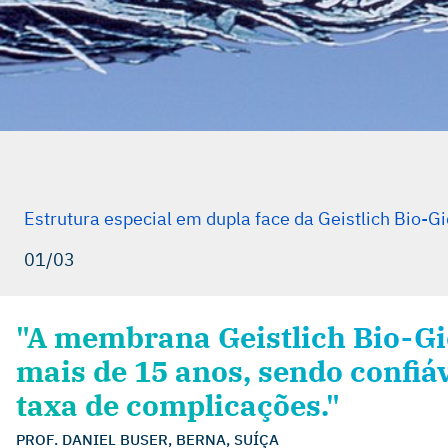
Estrutura especial em dupla face da Geistlich Bio-G
01/03
"A membrana Geistlich Bio-G
mais de 15 anos, sendo confiá
taxa de complicações."
PROF. DANIEL BUSER, BERNA, SUÍÇA