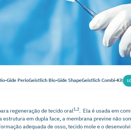
Bio-Gide Perio
Geistlich Bio-Gide Shape
Geistlich Combi-Kit
L
1,2
para regeneração de tecido oral
. Ela é usada em com
ua estrutura em dupla face, a membrana previne não so
formação adequada de osso, tecido mole e o desenvolv