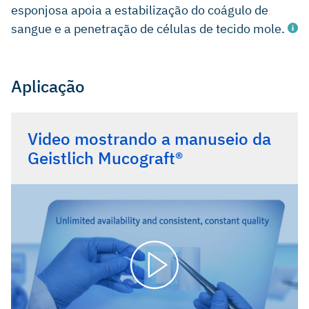
esponjosa apoia a estabilização do coágulo de
sangue e a penetração de células de tecido mole.
Aplicação
Biocompatibility according to ISO 10993-1:2001. Data on
file, Geistlich Pharma AG, Wolhusen, Switzerland.
Video mostrando a manuseio da
Sanz M, et al.: J Clin Periodontol 2009; 36(10): 868-76.
Geistlich Mucograft®
Konter U, et al.: Deutsche Zahnärztliche Zeitschrift 2010;
65: 723-30.
Lorenzo R, et al.: Clin Oral Impl Res 2012; 23(3): 316-24.
McGuire MK & Scheyer ET: J Periodontol 2010; 81(8):
1108-17.
Cardaropoli D, et al.: J Periodontol 2012; 83(3): 321-28.
Herford AS, et al.: J Oral Maxillofac Surg 2010; 68(7):