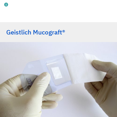
Geistlich Mucograft®
Sanz M, et al.: J Clin Periodontol 2009; 36(10): 868-76.
Abundo R & Corrente G: Chirurgia plastica parodontale –
Trattamento estetico delle recessioni gengivali. ACME
Edizioni, 2010.