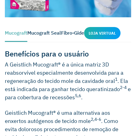
Mucograft
Mucograft Seal
Fibro-Gide
LOJA VIRTUAL
Benefícios para o usuário
A Geistlich Mucograft® é a única matriz 3D
reabsorvível especialmente desenvolvida para a
1
regeneração do tecido mole da cavidade oral
. Ela
2-4
está indicada para ganhar tecido queratinizado
e
5,6
para cobertura de recessões
.
Geistlich Mucograft® é uma alternativa aos
2,4-6
enxertos autógenos de tecido mole
. Como
evita dolorosos procedimentos de remoção de