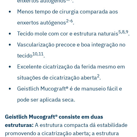
enxertos autógenos
.
Menos tempo de cirurgia comparada aos
2-6
enxertos autógenos
.
5,8,9
Tecido mole com cor e estrutura naturais
.
Vascularização precoce e boa integração no
10,11
tecido
.
Excelente cicatrização da ferida mesmo em
2
situações de cicatrização aberta
.
Geistlich Mucograft® é de manuseio fácil e
pode ser aplicada seca.
Geistlich Mucograft® consiste em duas
estruturas:
A estrutura compacta dá estabilidade
promovendo a cicatrização aberta; a estrutura