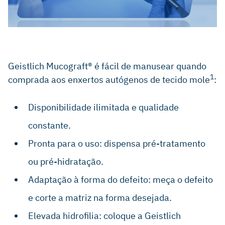
1463-70.
Thoma, D, et al.: J Clin Periodontol 2012; 39(2): 157-65.
Nevins M, et al.: Int J Periodontics Restorative Dent 2011;
31(4): 367-73.
Ghanaati S, et al.: Biomed Mater. 2011 Feb; 6(1): 015010.
Geistlich Mucograft® é fácil de manusear quando
1
comprada aos enxertos autógenos de tecido mole
:
Rocchietta I, et al.: Int J Periodontics Restorative Dent
32(1): e34-40.
Disponibilidade ilimitada e qualidade
constante.
Pronta para o uso: dispensa pré-tratamento
ou pré-hidratação.
Adaptação à forma do defeito: meça o defeito
e corte a matriz na forma desejada.
Elevada hidrofilia: coloque a Geistlich