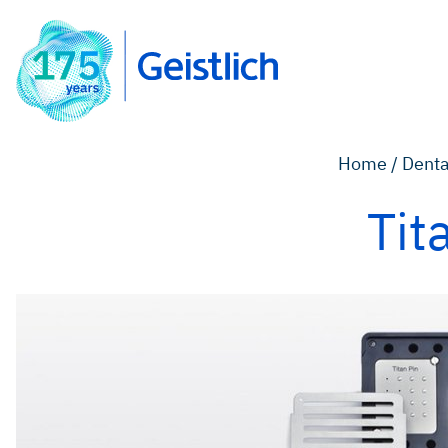
Home /
Denta
Tit