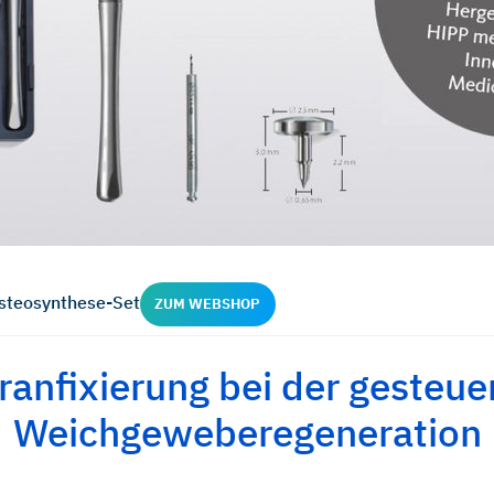
steosynthese-Set
ZUM WEBSHOP
anfixierung bei der gesteue
Weichgeweberegeneration