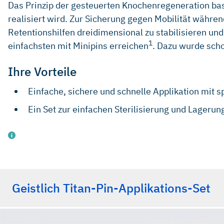
Das Prinzip der gesteuerten Knochenregeneration ba
realisiert wird. Zur Sicherung gegen Mobilität wäh
Retentionshilfen dreidimensional zu stabilisieren un
1
einfachsten mit Minipins erreichen
. Dazu wurde scho
Ihre Vorteile
Einfache, sichere und schnelle Applikation mit 
Ein Set zur einfachen Sterilisierung und Lagerun
Geistlich Titan-Pin-Applikations-Set
Hutmacher D, Kirsch A, Ackermann HI, Hürzeler MB, 