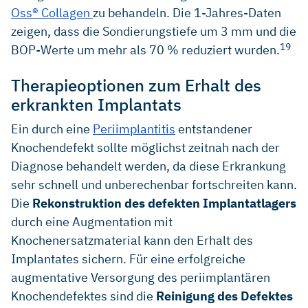
hydroxyapatite or a natural bone mineral in combination
Oss® Collagen
zu behandeln. Die 1-Jahres-Daten
with a collagen membrane. Journal of clinical
zeigen, dass die Sondierungstiefe um 3 mm und die
periodontology vol. 35,1 (2008): 80–7. (clinical case series)
19
BOP-Werte um mehr als 70 % reduziert wurden.
Aghazadeh A et al. A single-centre randomized controlled
clinical trial on the adjunct treatment of intra-bony defects
Therapieoptionen zum Erhalt des
with autogenous bone or a xenograft: results after 12
erkrankten Implantats
months. Journal of clinical periodontology vol. 39,7 (2012):
666–73. (clinical case study)
Ein durch eine
Periimplantitis
entstandener
Roccuzzo M et al. Surgical therapy of single peri-implantitis
Knochendefekt sollte möglichst zeitnah nach der
intrabony defects, by means of deproteinized bovine bone
mineral with 10% collagen. Journal of clinical
Diagnose behandelt werden, da diese Erkrankung
periodontology vol. 43,3 (2016): 311-8. (clinical study)
sehr schnell und unberechenbar fortschreiten kann.
Die
Rekonstruktion des defekten Implantatlagers
durch eine Augmentation mit
Knochenersatzmaterial kann den Erhalt des
Implantates sichern. Für eine erfolgreiche
augmentative Versorgung des periimplantären
Knochendefektes sind die
Reinigung des Defektes