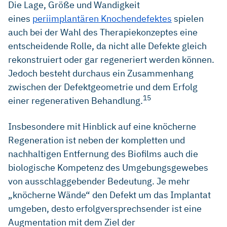
Die Lage, Größe und Wandigkeit
Schwarz F, Becker L, AWMF. S3-Leitlinie: Die Behandlung
eines
periimplantären Knochendefektes
spielen
periimplantärer Infektionen an Zahnimplantaten.AWMF
auch bei der Wahl des Therapiekonzeptes eine
(2016). (Leitlinie)
entscheidende Rolle, da nicht alle Defekte gleich
Salvi G E, Ramseier C A. Efficacy of patient-administered
rekonstruiert oder gar regeneriert werden können.
mechanical and/or chemical plaque control protocols in the
management of peri-implant mucositis. A systematic
Jedoch besteht durchaus ein Zusammenhang
review. Journal of clinical periodontology vol.42 Suppl 16
zwischen der Defektgeometrie und dem Erfolg
(2014): S 187–201. (systematic review)
15
einer regenerativen Behandlung.
Schwarz F, Becker J. Periimplantäre Infektionen. Ein
Update zur Epidemiologie, Ätiologie, Diagnostik, Prävention
Insbesondere mit Hinblick auf eine knöcherne
und Therapie. Quintessenz Implantologie 23 (2015): 1–13.
(Übersichtsartikel)
Regeneration ist neben der kompletten und
nachhaltigen Entfernung des Biofilms auch die
Lang N P et al. Periimplant diseases: where are we now? –
Consensus of the Seventh European Workshop on
biologische Kompetenz des Umgebungsgewebes
Periodontology. Journal of clinical periodontology vol. 38
von ausschlaggebender Bedeutung. Je mehr
Suppl 11 (2011): 178–81. (consensus report)
„knöcherne Wände“ den Defekt um das Implantat
Ratka C et al. The Effect of In Vitro Electrolytic Cleaning on
umgeben, desto erfolgversprechsender ist eine
Biofilm-Contaminated Implant Surfaces. Journal of clinical
medicine vol. 8,9 1397. 6 Sep. 2019. (in vitro)
Augmentation mit dem Ziel der