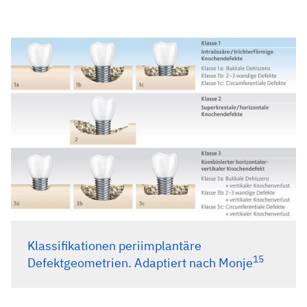
Stein J M, Kämmerer P W. Periimplantäre Entzündungen –
die Herausforderung unserer Zeit?. wissen kompakt 14, 1–
2 (2020). (editorial)
Berglundh T et al. Peri-implant diseases and conditions:
Consensus report of workgroup 4 of the 2017 World
Workshop on the Classification of Periodontal and Peri-
Implant Diseases and Conditions. Journal of periodontology
vol. 89 Suppl 1 (2018): S313–S318. (consensus report)
Froum S J et al. Peri-implant Mucositis. The International
journal of periodontics & restorative dentistry vol. 39,2
(2019): e46–e57. (review)
Lindhe J et al. Peri-implant diseases: Consensus Report of
the Sixth European Workshop on Periodontology. Journal of
clinical periodontology vol. 35,8 Suppl (2008): 282-5.
Klassifikationen periimplantäre
(review)
15
Defektgeometrien. Adaptiert nach Monje
Serino G et al. Probing at implants with peri-implantitis and
its relation to clinical peri-implant bone loss.Clinical oral
implants research vol. 24,1 (2013): 91–5. (clinical study)