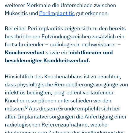
weiterer Merkmale die Unterschiede zwischen
implants research vol. 24,1 (2013): 91–5. (clinical study)
Mukositis und
Periimplantitis
gut erkennen.
Schwarz F, Becker L, AWMF. S3-Leitlinie: Die Behandlung
periimplantärer Infektionen an Zahnimplantaten.AWMF
(2016). (Leitlinie)
Bei einer Periimplantitis zeigen sich zu den bereits
beschriebenen Entzündungszeichen zusätzlich ein
Salvi G E, Ramseier C A. Efficacy of patient-administered
mechanical and/or chemical plaque control protocols in the
fortschreitender – radiologisch nachweisbarer –
management of peri-implant mucositis. A systematic
Knochenverlust
sowie ein
nichtlinearer und
review. Journal of clinical periodontology vol.42 Suppl 16
beschleunigter Krankheitsverlauf.
(2014): S 187–201. (systematic review)
Schwarz F, Becker J. Periimplantäre Infektionen. Ein
Hinsichtlich des Knochenabbaus ist zu beachten,
Update zur Epidemiologie, Ätiologie, Diagnostik, Prävention
und Therapie. Quintessenz Implantologie 23 (2015): 1–13.
dass physiologische Remodellierungsvorgänge von
(Übersichtsartikel)
infektiös bedingten, progredient verlaufenden
Lang N P et al. Periimplant diseases: where are we now? –
Knochenresorptionen unterschieden werden
Consensus of the Seventh European Workshop on
8
müssen.
Aus diesem Grunde empfiehlt sich bei
Periodontology. Journal of clinical periodontology vol. 38
Suppl 11 (2011): 178–81. (consensus report)
allen Implantatversorgungen die Anfertigung einer
radiologischen Referenzaufnahme, welche
Ratka C et al. The Effect of In Vitro Electrolytic Cleaning on
Biofilm-Contaminated Implant Surfaces. Journal of clinical
idealerweise zum Zeitpunkt der Eingliederung der