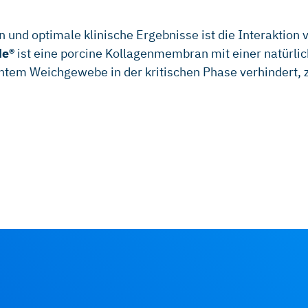
n und optimale klinische Ergebnisse ist die Interakt
de®
ist eine porcine Kollagenmembran mit einer natürlic
htem Weichgewebe in der kritischen Phase verhindert, 
 and other Biomaterials Market,
titutes and other Biomaterials
 148-152