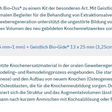
ch Bio-Oss® zu einem Kit der besonderen Art. Mit Geistl
timalen Begleiter für die Behandlung von Extraktionsalv
weberegeneration unterstützt die ungestörte Bildung 
abiles Volumen des neu gebildeten Knochennetzwerkes sor
0,25 mm-1 mm) + Geistlich Bio-Gide® 13 x 25 mm (3,25cm
etzte Knochenersatzmaterial in der oralen Geweberegen
odeling- und Remodelingprozess eingebunden. Die stark 
enese) und den Aufbau von neuem Knochen (Osteogenes
 Osteoblasten, die für die Knochenneubildung sorgen. 
ert sich die Struktur und das Augmentatvolumen lässt s
 kann nach kurzem Anmischen mit Kochsalzlösung oder P