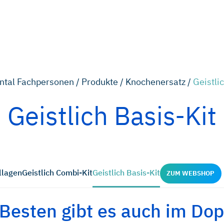
ntal Fachpersonen /
Produkte /
Knochenersatz /
Geistli
Geistlich Basis-Kit
llagen
Geistlich Combi-Kit
Geistlich Basis-Kit
ZUM WEBSHOP
Besten gibt es auch im Do