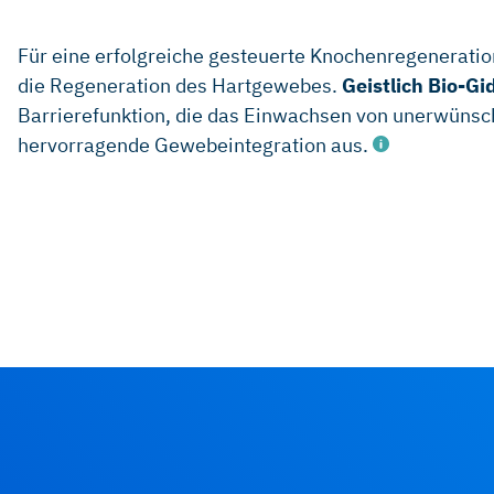
Für eine erfolgreiche gesteuerte Knochenregeneratio
die Regeneration des Hartgewebes.
Geistlich Bio-Gi
Barrierefunktion, die das Einwachsen von unerwünsc
hervorragende Gewebeintegration aus.
iData Research Inc., US Dental Bone Graft Substitutes
2011.
iData Research Inc., European Dental Bone Graft Subs
Market, 2012.
Weibrich G. et al., Mund Kiefer Gesichtschir 4, 2000;
Degidi M. et al., Oral Dis. 12(5), 2006: 469-475