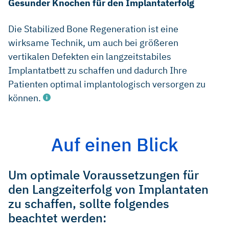
Gesunder Knochen für den Implantaterfolg
Die Stabilized Bone Regeneration ist eine
wirksame Technik, um auch bei größeren
vertikalen Defekten ein langzeitstabiles
Implantatbett zu schaffen und dadurch Ihre
Patienten optimal implantologisch versorgen zu
können.
Auf einen Blick
Huynh‐Ba G et al. Analysis of the socket bone wall
dimensions in the upper maxilla in relation to immediate
Um optimale Voraussetzungen für
implant placement. Clin. Oral Impl. Res. 21, 2010; 37–42.
(clinical study)
den Langzeiterfolg von Implantaten
zu schaffen, sollte folgendes
Cardaropoli D et al. Soft tissue contour changes at
immediate implants: a randomized controlled clinical study.
beachtet werden:
Int J Periodontics Restorative Dent. 2014 Sep–Oct;