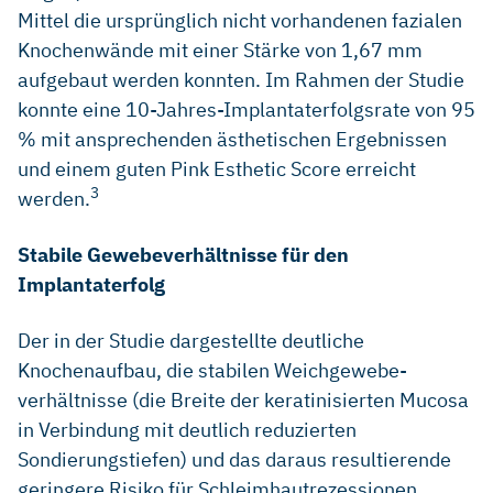
placed with or without guided bone regeneration: 15-year
Mittel die ursprünglich nicht vorhandenen fazialen
results. J Clin Periodontol. 2017;44:315-325 (clinical study)
Knochenwände mit einer Stärke von 1,67 mm
Elnayef B. Vertical Ridge Augmentation in the Atrophic
aufgebaut werden konnten. Im Rahmen der Studie
Mandible: A Systematic Review and Meta-Analysis. Int J
konnte eine 10-Jahres-Implantaterfolgsrate von 95
Oral Maxillofac Implants. 2017 Mar/Apr;32(2):291–312
(systematic review and meta-analysis )
% mit ansprechenden ästhetischen Ergebnissen
und einem guten Pink Esthetic Score erreicht
Schlee M. Die Tentpole-Technik zur Verdickung von Hart
und Weichgewebe. 24 Inspiration & Insights Magazin.
3
werden.
Deutschland/Schweiz 1/2.2016
Daga D. Tentpole technique for bone regeneration in
Stabile Gewebeverhältnisse für den
vertically deficient alveolar ridges: A prospective study. J
Implantaterfolg
Oral Biol Craniofac Res. 2018;8(1) :20–24. (clinical study)
Neto J. The positive effect of tenting screws for primary
Der in der Studie dargestellte deutliche
horizontal guided bone regeneration: A retrospective study
Knochenaufbau, die stabilen Weichgewebe-
based on cone-beam computed tomography data. Clin Oral
Impl Res. 2020;00:1–10. (clinical study)
verhältnisse (die Breite der keratinisierten Mucosa
in Verbindung mit deutlich reduzierten
Stumpf et al. Die Umbrella-Technik zur Augmentation
atrophierter Kieferkämme. Implantologie 2020;28(4):403–
Sondierungstiefen) und das daraus resultierende
413 (clinical case series)
geringere Risiko für Schleimhautrezessionen