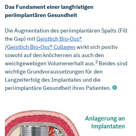
Das Fundament einer langfristigen
periimplantären Gesundheit
Die Augmentation des periimplantären Spalts (Fill
the Gap) mit
Geistlich Bio-Oss®
/
Geistlich Bio-Oss® Collagen
wirkt sich positiv
sowohl auf den knöchernen als auch den
2
weichgewebigen Volumenerhalt aus.
Beides sind
wichtige Grundvoraussetzungen für den
Langzeiterfolg des Implantates und die
periimplantäre Gesundheit ihres Patienten.
Huynh‐Ba G et al. Analysis of the socket bone wall
dimensions in the upper maxilla in relation to immediate
implant placement. Clin. Oral Impl. Res. 21, 2010; 37–42.
(clinical study)