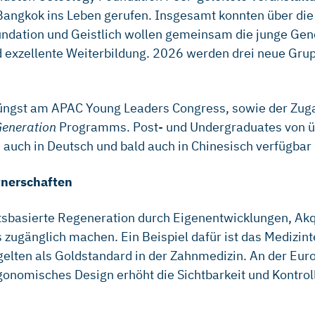
in Bangkok ins Leben gerufen. Insgesamt konnten über d
oundation und Geistlich wollen gemeinsam die junge Gen
und exzellente Weiterbildung. 2026 werden drei neue Gr
jüngst am APAC Young Leaders Congress, sowie der Zug
Generation
Programms. Post- und Undergraduates von üb
auch in Deutsch und bald auch in Chinesisch verfügbar i
tnerschaften
ätsbasierte Regeneration durch Eigenentwicklungen, Akq
zugänglich machen. Ein Beispiel dafür ist das Medizin
gelten als Goldstandard in der Zahnmedizin. An der Eur
gonomisches Design erhöht die Sichtbarkeit und Kontroll